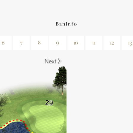
Baninfo
6
7
8
9
10
11
12
13
Next