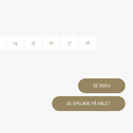
14
15
16
17
18
SE VIDEO
SE SPELARE PÅ HÅLET