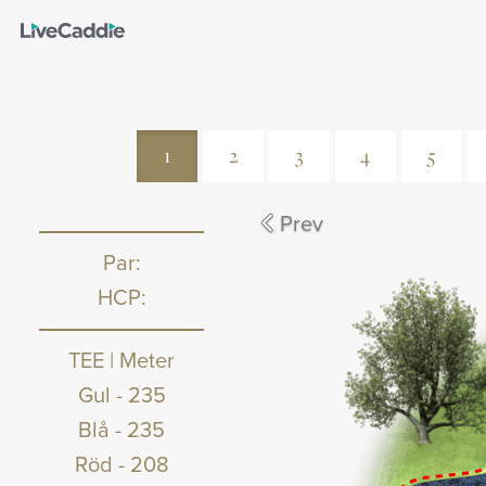
1
2
3
4
5
Prev
Par:
HCP:
TEE | Meter
Gul
-
235
Blå
-
235
Röd
-
208