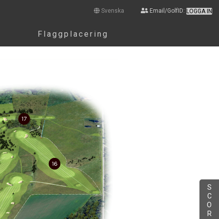
Svenska
Email/GolfID:
LOGGA IN
Flaggplacering
S
C
O
R