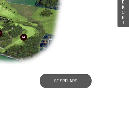
E
K
O
R
T
SE SPELARE